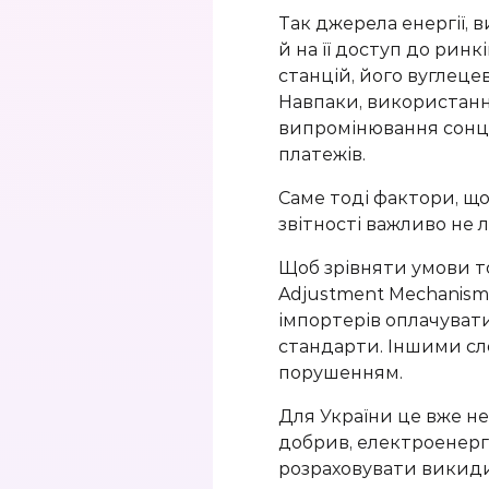
Так джерела енергії, 
й на її доступ до рин
станцій, його вуглеце
Навпаки, використанн
випромінювання сонця
платежів.
Саме тоді фактори, що
звітності важливо не 
Щоб зрівняти умови т
Adjustment Mechanism),
імпортерів оплачуват
стандарти. Іншими сл
порушенням.
Для України це вже не
добрив, електроенергії
розраховувати викиди