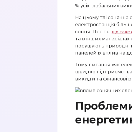
% усіх глобальних вики
На цьому тлі сонячна
електростанція більше
сонця. Про те,
що таке 
та в інших матеріалах
порушують природні ц
панелей їх вплив на до
Тому питання «як елек
швидко підприємства 
викиди та фінансові р
Проблеми
енергети