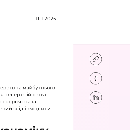
11.11.2025
тнерств та майбутнього
: тепер стійкість є
 енергія стала
евий слід і зміцнити