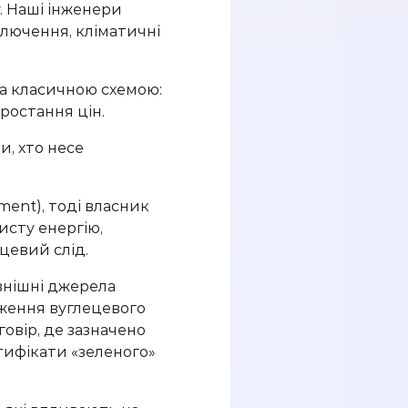
у. Наші інженери
ключення, кліматичні
за класичною схемою:
зростання цін.
и, хто несе
ent), тоді власник
исту енергію,
цевий слід.
внішні джерела
иження вуглецевого
овір, де зазначено
тифікати «зеленого»