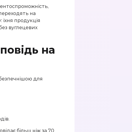
рентоспроможність,
 переходять на
: їхня продукція
без вуглецевих
повідь на
айбезпечнішою для
дів.
о
відає більш ніж за 70