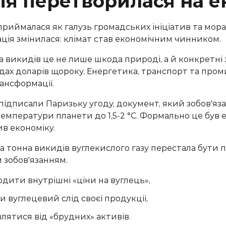
ія перетворилася на е
приймалася як галузь громадських ініціатив та мора
ція змінилася: клімат став економічним чинником.
на викидів це не лише шкода природі, а й конкретні
дах доларів щороку. Енергетика, транспорт та про
рансформації.
 підписали Паризьку угоду, документ, який зобов'я
емператури планети до 1,5-2 °C. Формально це був е
ив економіку.
а тонна викидів вуглекислого газу перестала бути 
 зобов'язанням.
дити внутрішні «ціни на вуглець»,
и вуглецевий слід своєї продукції,
влятися від «брудних» активів.