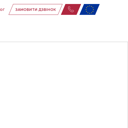
ог
ЗАМОВИТИ ДЗВІНОК
ня
ня
их