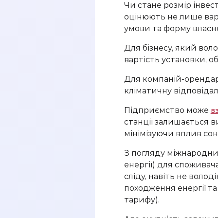
Чи стане розмір інвес
оцінюють не лише варт
умови та форму власно
Для бізнесу, який вол
вартість установки, о
Для компаній-орендарі
кліматичну відповідал
Підприємство може
в
станції залишається в
мінімізуючи вплив сон
З погляду міжнародних
енергії) для споживач
сліду, навіть не воло
походження енергії та
тарифу).