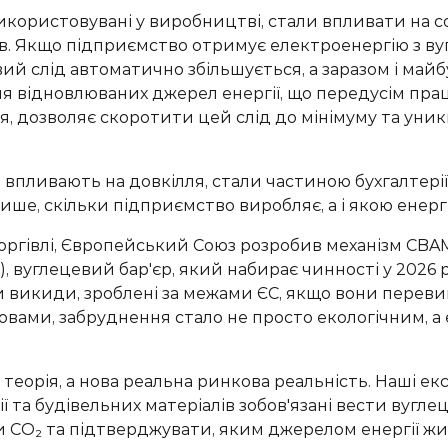
використовувані у виробництві, стали впливати на с
ків. Якщо підприємство отримує електроенергію з ву
вий слід автоматично збільшується, а заразом і майб
я відновлюваних джерел енергії, що передусім пра
, дозволяє скоротити цей слід до мінімуму та уни
 впливають на довкілля, стали частиною бухгалтерії
лише, скільки підприємство виробляє, а і якою енерг
оргівлі, Європейський Союз розробив механізм CBAM
 вуглецевий бар'єр, який набирає чинності у 2026 ро
и викиди, зроблені за межами ЄС, якщо вони перев
овами, забруднення стало не просто екологічним, а
 теорія, а нова реальна ринкова реальність. Наші е
 та будівельних матеріалів зобов'язані вести вуглец
 CO₂ та підтверджувати, яким джерелом енергії ж