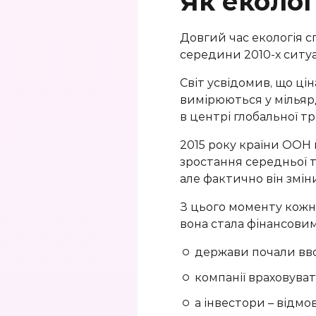
Як еколог
Довгий час екологія с
середини 2010-х ситуа
Світ усвідомив, що ці
вимірюються у мільяр
в центрі глобальної т
2015 року країни ООН
зростання середньої т
але фактично він змін
З цього моменту кожн
вона стала фінансовим
держави почали вво
компанії враховуват
а інвестори – відмо