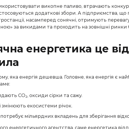
використовувати викопне паливо, втрачають конку
астосовуються додаткові збори. А підприємства, що
тростанції, насамперед сонячні, отримують перевагу
ною» за викидами та проходить на зовнішні ринки 
чна енергетика це від
вила
ому, яка енергія дешевша. Головне, яка енергія є н
саме:
идають CO₂, оксиди сірки та сажу.
ї змінюють екосистеми річок.
потребує мільярдних вкладень для зберігання відхо
Ми з радістю запропонуєм
о енергетичного агентства, саме енергетика відпо