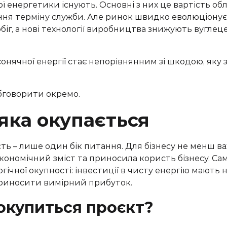
ї енергетики існують. Основні з них це вартість о
ння терміну служби. Але ринок швидко еволюціонує:
біг, а нові технології виробництва знижують вуглец
онячної енергії стає непорівнянним зі шкодою, яку з
бговорити окремо.
 яка окупається
ть – лише один бік питання. Для бізнесу не менш в
ономічний зміст та приносила користь бізнесу. Сам
гічної окупності: інвестиції в чисту енергію мають
 приносити вимірний прибуток.
окупиться проєкт?