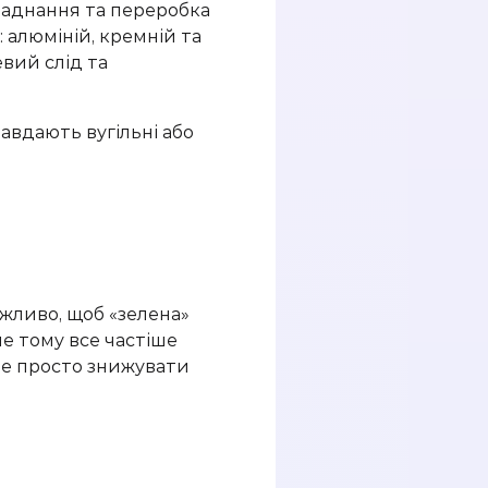
бладнання та переробка
 алюміній, кремній та
евий слід та
авдають вугільні або
ажливо, щоб «зелена»
е тому все частіше
 не просто знижувати