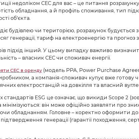
тиції недоліком СЕС для вас – це питання розрахунк
ість обладнання, а й профіль споживання, тип під
сті об'єкта.
одіє будівлею чи територією, розрахунок будується 
бсяг генерації, тариф на електроенергію та прогноз 
в підхід інший. У цьому випадку важливо визначит
ьність – власник СЕС чи споживач енергії.
(модель PPA, Power Purchase Agreem
зяти СЕС в оренду
иробником, а компанія-споживач купує вже готову ч
ячних електростанцій на довкілля та власний вугле
 стандартів ESG це означає, що викиди Scope 2 (зо
а мінімізуються: він може офіційно заявляти про зн
діючи обладнанням. Головне – коректно оформити дог
 підтвердження генерації (гарантії походження, сер