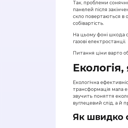
Так, проблеми сонячно
панелей після закінче
скло повертаються в о
собівартість.
На цьому фоні шкода с
газові електростанції.
Питання ціни варто о
Екологія,
Екологічна ефективніс
трансформація мала ек
звучить поняття еколо
вуглецевий слід, а й
Як швидко 