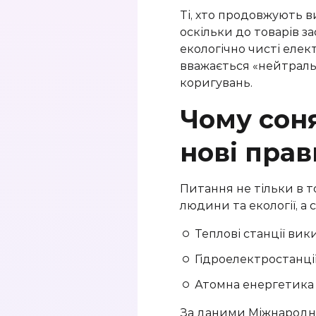
Ті, хто продовжують 
оскільки до товарів з
екологічно чисті елек
вважається «нейтраль
коригувань.
Чому соня
нові пра
Питання не тільки в т
людини та екології, а 
Теплові станції вик
Гідроелектростанці
Атомна енергетика 
За даними Міжнародног