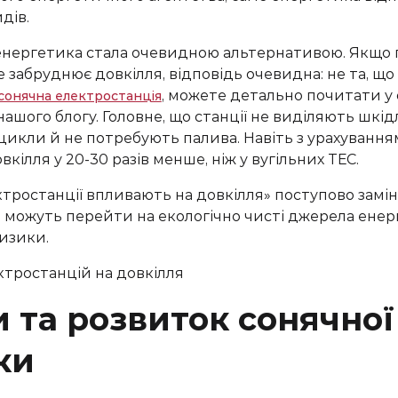
наші варіанти вирішення
дів.
Вашого питання
 енергетика стала очевидною альтернативою. Якщо п
 забруднює довкілля, відповідь очевидна: не та, що 
, можете детально почитати у 
сонячна електростанція
 нашого блогу. Головне, що станції не виділяють шкі
икли й не потребують палива. Навіть з урахуванн
вкілля у 20-30 разів менше, ніж у вугільних ТЕС.
тростанції впливають на довкілля» поступово замі
можуть перейти на екологічно чисті джерела енерг
изики.
 та розвиток сонячної
ки