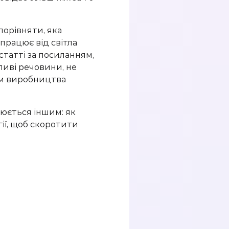
орівняти, яка
працює від світла
статті за посиланням,
дливі речовини, не
ям виробництва
нюється іншим: як
ії, щоб скоротити