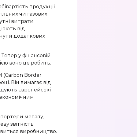
обівартість продукції
гільних чи газових
утні витрати.
цюють від
кнути додаткових
 Тепер у фінансовій
ією воно це робить.
 (Carbon Border
ці. Він вимагає від
ищують європейські
 економічним
кспортери металу,
еву звітність,
ивиться виробництво.