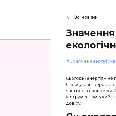
Гібридна СЕС 5 кВт
Автономна СЕС
Мережева СЕС 3 кВт
Гібридна СЕС 10кВт
10кВт
Всі новини
Мережева СЕС 5 кВт
Значення 
Мережева СЕС 10
кВт
екологіч
#
Сонячна енергетика
Сьогодні енергія – не
бізнесу. Світ перестав
частиною економіки. А
інструментом, який по
довіру.