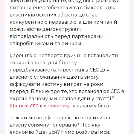
звертають увагу на те, як будівля розв'язує
питання енергобезпеки та стійкості. Для
власників офісних об'єктів це стає
конкурентною перевагою, а для компаній
можливістю демонструвати
відповідальність перед партнерами,
співробітниками та ринком.
І, зрештою, четверта причина встановити
сонячні панелі для бізнесу –
передбачуваність. Інвестиції в СЕС для
власного споживання дають змогу
зафіксувати частину витрат на роки
вперед. Більше про те, хто встановлює СЕС в
Україні та чому, ми розповідали у статті “
” у нашому блозі.
Що таке СЕС в енергетиці
Тож чи може офіс повністю перейти на
власну сонячну генерацію? Про яку
економію йдеться? Нумо розбиратися.