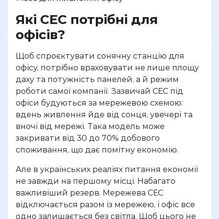
Які СЕС потрібні для
офісів?
Щоб спроєктувати сонячну станцію для
офісу, потрібно враховувати не лише площу
даху та потужність панелей, а й режим
роботи самої компанії. Зазвичай СЕС під
офіси будуються за мережевою схемою:
вдень живлення йде від сонця, увечері та
вночі від мережі. Така модель може
закривати від 30 до 70% добового
споживання, що дає помітну економію.
Але в українських реаліях питання економії
не завжди на першому місці. Набагато
важливіший резерв. Мережева СЕС
відключається разом із мережею, і офіс все
одно залишається без світла. Щоб цього не