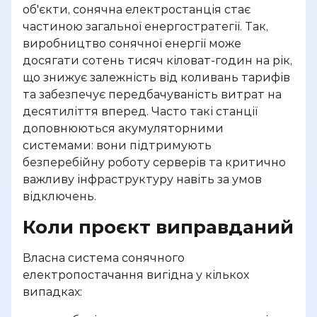
об'єкти, сонячна електростанція стає
Ми з радістю
частиною загальної енергостратегії. Так,
запропонуємо наші
виробництво сонячної енергії може
досягати сотень тисяч кіловат-годин на рік,
варіанти вирішення
що знижує залежність від коливань тарифів
Вашого питання
та забезпечує передбачуваність витрат на
десятиліття вперед. Часто такі станції
доповнюються акумуляторними
системами: вони підтримують
безперебійну роботу серверів та критично
важливу інфраструктуру навіть за умов
відключень.
Коли проєкт виправданий
Власна система сонячного
електропостачання вигідна у кількох
випадках: