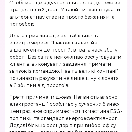
Особливо це відчутно для офісів, де техніка
Калькулятор
електростанцій
працює цілий день. У такій ситуації шукати
окупності
альтернативу стає не просто бажанням, а
Монтаж сонячної
потребою.
електростанції
Друга причина – це нестабільність
Калькулятор окупності
електромережі. Планові та аварійні
відключення це простій, втрата часу, збої у
роботі. Без світла неможливо обслуговувати
клієнтів, виконувати завдання, тримати
зв'язок із командою. Навіть великі компанії
починають рахувати не лише ціну кіловата,
а й збитки від простоїв.
Третя причина іміджева. Наявність власної
електростанції, особливо у сучасних бізнес-
центрах, вже сприймається як частина ESG-
політики та стандарт енергоефективності.
Дедалі більше орендарів при виборі офісу