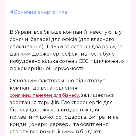
станція під Net-billing
Автономна СЕС 5
Гібридна СЕС 3 кВт
Про мережеві
Для партнерів
Про сонячні станції
кВт
сонячні станції
#
Сонячна енергетика
РІШЕННЯ
Блог
Гібридна СЕС 5 кВт
для бізнесу
Для медіа
РІШЕННЯ
Автономна СЕС
Мережева СЕС 3 кВт
Резервне живлення
Гібридна СЕС 10кВт
СЕС 100 кВт
10кВт
В Україні все більше компаній інвестують у
Реферальна програма
оселі
Мережева СЕС 5 кВт
Сонячна станція в
сонячні батареї для офісів (для власного
кредит
споживання). Тільки за останні два роки, за
Стажування
Сонячна електростанція
Резервне живлення
Мережева СЕС 10
даними Держенергоефективності, було
для квартири
під ключ
кВт
Сонячна станція в
побудовано кілька сотень СЕС, підключених
оренду
до комерційної нерухомості.
Резервне живлення
Сонячна станція в
для будинку
кредит
Основним фактором, що підштовхує
компанії до встановлення
ПОСЛУГИ
, залишається
сонячних панелей для бізнесу
ПОСЛУГИ
зростання тарифів. Електроенергія для
Сервісне обслуговування
бізнесу дорожчає швидше ніж для
сонячних
Калькулятор
приватних домогосподарств. Витрати на
електростанцій
кондиціонери, сервери та освітлення
Сервісне обслуговування
Підбір типу станції
стають все помітнішими в бюджеті.
Проєктування сонячних