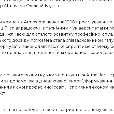
 Atmosfera Олексій Бадіка.
ти компанія
Atmosfera
навчила
1200
проєктувальникі
нцій
, співпрацюючи з технічними університетами по 
движливою
для сталого розвитку
професійної
спіл
ького досвіду
.
Atmosfera
стала співзасновником галу
ормувати законодавство, яке сприятиме сталому роз
йно працює над підвищенням обізнаності серед спо
 сталого розвитку, якими опікується Atmosfera, є
и за допомогою відновлюваної енергії, формування
ння якісної професійної освіти, сприяння економіч
сті.
тні цілі на найближчі роки - сприя
ння
сталому розви