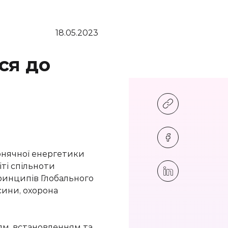
18.05.2023
ся до
сонячної енергетики
іті спільноти
принципів Глобального
сини, охорона
м, встановленням та