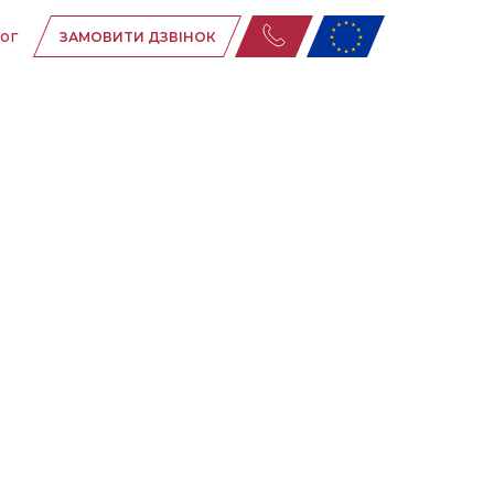
ог
ЗАМОВИТИ ДЗВІНОК
ня
ня
их