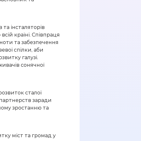
в
та інсталяторів
всій країні. Співпраця
ьноти
та забезпечення
зевої спілки
, аби
витку галузі.
живачів сонячної
розвиток сталої
 партнерств заради
ному зростанню та
тку міст та громад у