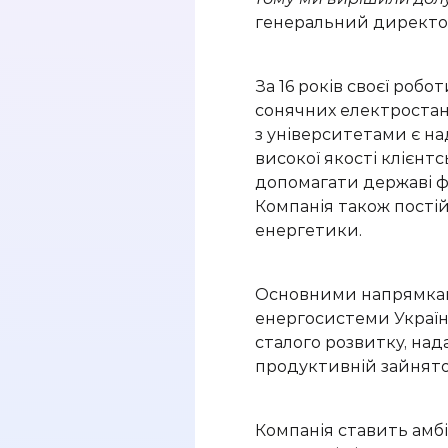
генеральний директор
За
16 років своєї робо
сонячних електроста
з університетами є
на
високої якості клієнтс
допомагати державі ф
Компанія
також
пості
енергетики.
Основними напрямками
енергосистеми Україн
сталого розвитку,
нада
продуктивній зайнято
Компанія ставить амбі