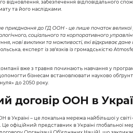
ого
відновлення
,
забезпеч
ення
відповідальн
ого
спож
імату та його наслідками.
ше приєднання до ГД ООН - це лише початок
велик
о
ї
ологічного, соціального та корпоративного управлін
ння, нові виклики та можливості, які відкриває
дане 
дольська
, експерт
із зв'язків із громадськістю
Atmosfe
омпанії вже з травня починають навчання у програмі
Ми з радістю запропонуєм
ї допомогти бізнесам встановлювати науково обґрунто
нуля» до 2050 року.
наші варіанти вирішення
ий договір ООН в Укра
Вашого питання
Н в Україні – це локальна мережа найбільшої у світі
і. Це офіційний представник в Україні глобальної ме
договору Організації Об'єднаних Націй), що закликає