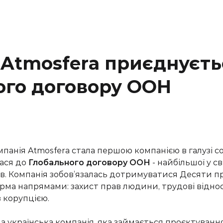
 Atmosfera приєднуєть
ого договору ООН
мпанія
Atmosfera
стала
першою
компанією в галузі 
лася до
Глобального договору ООН
-
найбільшої у св
ів. Компанія зобов’язалась дотримуватися Десяти 
рма напрямами: захист прав людини, трудові відно
з корупцією.
на
українська
компанія,
яка
займається
проєктування