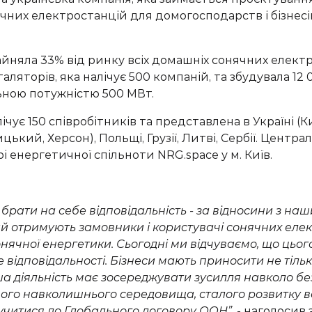
чних електростанцій для домогосподарств і бізнесі
айняла 33% від ринку всіх домашніх сонячних елект
таляторів
, яка налічує 500 компаній,
та збудувала
12
0
льною потужністю
500
МВт.
ічує 150 співробітників
та представлена в Україні (Ки
ький, Херсон), Польщі, Грузії, Литві, Сербії.
Централ
і енергетичної спільноти NRG.space у м. Київ.
 брати на себе відповідальність
- за відносини з на
кий отримують замовники і користувачі сонячних елек
сонячної енергетики.
Сьогодні
ми відчуваємо, що
цьог
 відповідальності.
Бізнеси мають приносити не тіль
ша діяльність має зосереджувати зусилля на
вколо
бе
н
ого
навколишн
ього
середовищ
а
, стал
ого
розвитку
в
учитися до Глобального договору ООН”
,
- наголосив