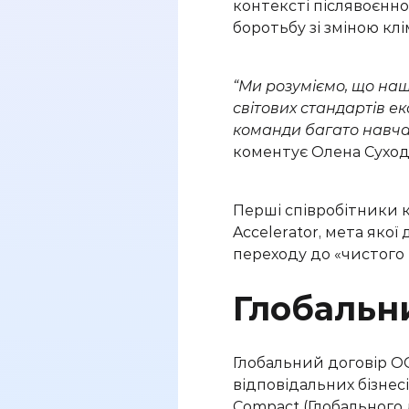
контексті
післявоєнн
боротьб
у
зі зміною кл
“Ми розуміємо, що на
світових
стандарт
ів
ек
команди
багато навча
коментує
Олена Сухо
Перші співробітники к
Accelerator, мета яко
переходу до «чистого 
Глобальн
Глобальний договір ОО
відповідальних бізнес
Compact (Глобального 