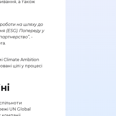
ивання,
а також
 роботи на
шляху
до
ня (ESG)
.
Попереду у
партнерство
”
,
-
ra.
 Climate Ambition
о
вані цілі у процесі
їні
 спільноти
режі UN Global
 компанії