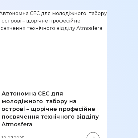
Автономна СЕС для
молодіжного табору на
острові – щорічне професійне
“Атм
посвячення технічного відділу
комп
Atmosfera
забе
живл