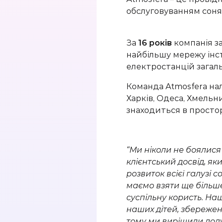
обслуговуванням соня
За
16 років
компанія
з
найбільшу мережу інс
електростанцій зага
К
оманда Atmosfera нал
Харків, Одеса, Хмельниц
знаходиться в простор
“Ми ніколи не боялися
клієнтський досвід, я
розвиток всієї галузі 
маємо взяти ще більше
суспільну
користь
. На
наших дітей, збереже
тому ми вирішили дол