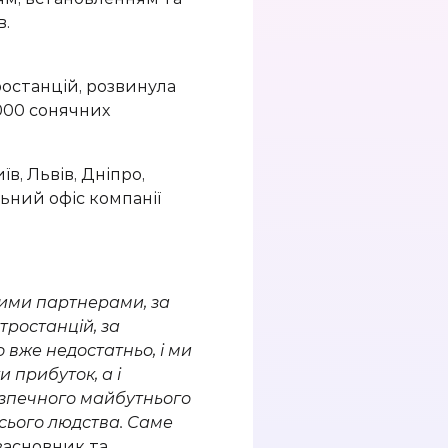
в.
ростанцій,
розвинула
00 сонячних
їв, Львів, Дніпро,
ьний офіс компанії
шими партнерами, за
тростанцій, за
о вже недостатньо
,
і ми
ки прибуток
, а і
зпечн
ого
майбутн
ього
сього людства. Саме
засновник та