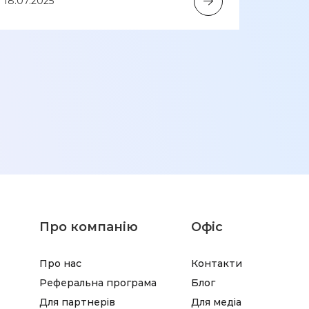
18.07.2025
підт
інтен
лікар
23.12.2
Про компанію
Офіс
Про нас
Контакти
Реферальна програма
Блог
Для партнерів
Для медіа