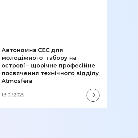
Автономна СЕС для
молодіжного табору на
острові – щорічне професійне
“Атм
посвячення технічного відділу
комп
Atmosfera
забе
живл
18.07.2025
підт
інтен
лікар
23.12.2