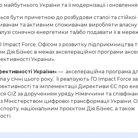
 майбутнього України та її модернізації і оновлення
ться
бути причетн
ою
до розбудови сталої та стійко
ивачам та активним споживачам виробляти власну 
алузі сонячної енергетики та/або подавати
їі
̈ в м
ере
О
Impact
Force
, Офісом з розвитку підприємництва т
ом
Дія.Бізнес
в межах
акселераційної
програми
аксе
ктивності України».
ективності України»
—
акселераційна
програма дл
а у січні цього року. Її реалізують ГО
Impact
Force
за
ективності та імплементації Директиви ЄС про ен
ься GIZ за дорученням уряду Німеччини та співфіна
і з Міністерством цифрової трансформації України, 
спорту, національним
проєктом
Дія.Бізнес
, а також
ості
.