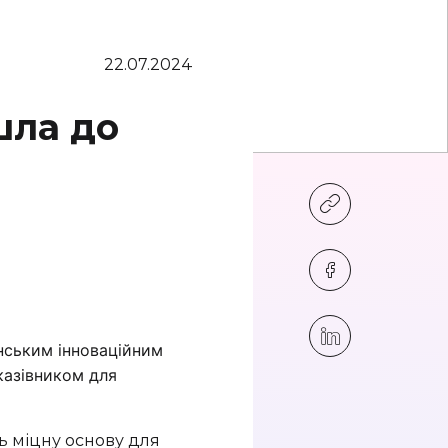
22.07.2024
шла до
нським інноваційним
вказівником для
ь міцну основу для