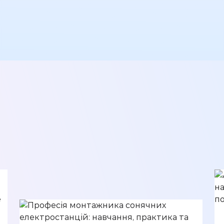
Ми з радістю запропонуєм
наші варіанти вирішення
Вашого питання