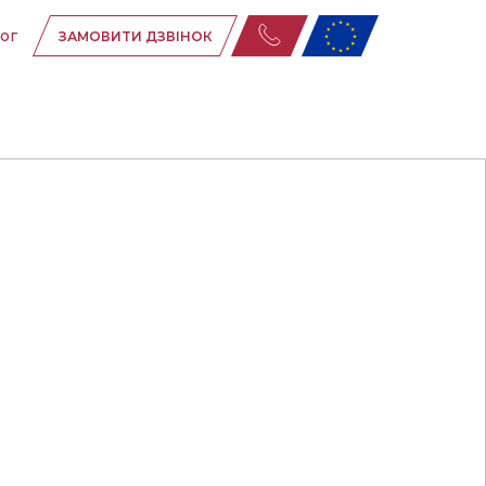
ог
ЗАМОВИТИ ДЗВІНОК
ня
ня
их