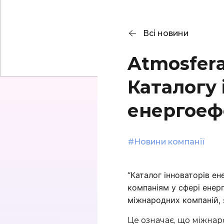
Гібридна СЕС 5 кВт
Автономна СЕС
Мережева СЕС 3 кВт
Гібридна СЕС 10кВт
10кВт
Всі новини
Мережева СЕС 5 кВт
Atmosfera
Мережева СЕС 10
кВт
Каталогу 
енергоеф
#
Новини компанії
“Каталог
інноваторів
ене
компаніям у сфері енерг
міжнародних компаній, 
Це означає, що міжна