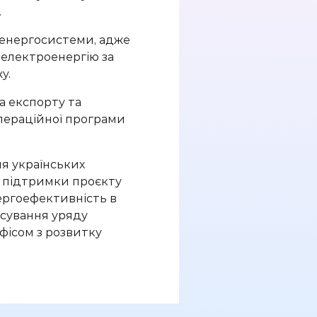
.
ї енергосистеми, адже
електроенергію за
жу.
а експорту та
лераційної
програми
я українських
 підтримки
проєкту
ергоефективність в
нсування уряду
Офісом з розвитку