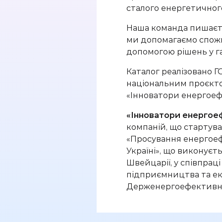
сталого енергетичного
Наш
а
команда
пишає
ми допомагаємо спож
допомогою рішень у г
Каталог реалізовано Г
національним
проєкт
«
Інноватори
енергоефе
«
Інноватори
енергоеф
компаній, що стартувал
«Просування енергоеф
Україні», що виконуєт
Швейцарії, у співпрац
підприємництва та ек
Держенергоефективн