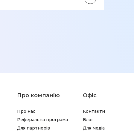
підт
інтен
лікар
23.12.2
Про компанію
Офіс
Про нас
Контакти
Реферальна програма
Блог
Для партнерів
Для медіа