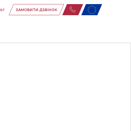
ог
ЗАМОВИТИ ДЗВІНОК
ня
ня
их