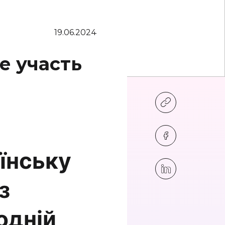
19.06.2024
е участь
їнську
з
одній