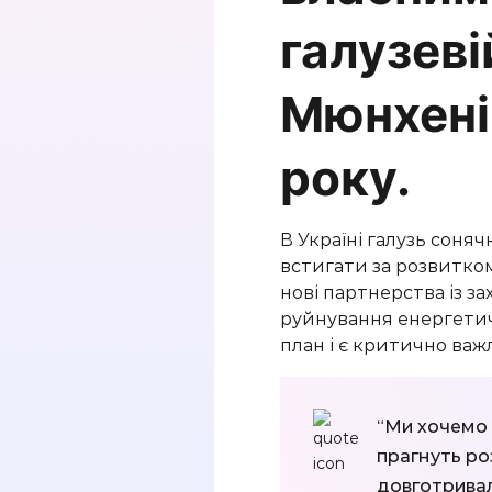
галузеві
Мюнхені 
року.
В Україні галузь соняч
встигати за розвитком 
нові партнерства із з
руйнування енергетич
план і є критично важл
“Ми хочемо 
прагнуть ро
довготривал