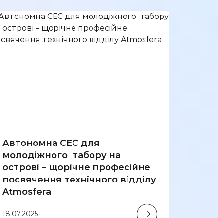
Автономна СЕС для
молодіжного табору на
острові – щорічне професійне
“Атм
посвячення технічного відділу
комп
Atmosfera
забе
живл
18.07.2025