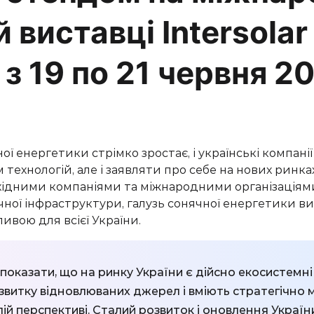
й виставці
Intersolar
з 19 по 21 червня 2
ної енергетики стрімко зростає, і українські компан
технологій, але і заявляти про себе на нових ринках
ахідними компаніями та міжнародними організаціями
ної інфраструктури, галузь сонячної енергетики в
ивою для всієї України.
показати, що на ринку України є дійсно
екосистемні
звитку відновлюваних джерел і вміють стратегічно 
ій перспективі. Сталий розвиток і оновлення України