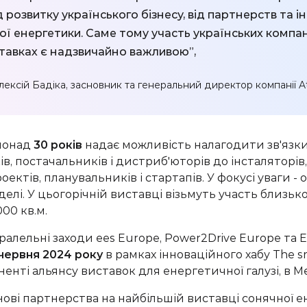
 розвитку українського бізнесу, від
партнерств
та ін
лої енергетики. Саме тому участь українських компан
ставках є надзвичайно важливою”
,
лексій Бадіка, засновник та генеральний директор компанії A
понад
30 років
надає можливість налагодити зв'язк
ів, постачальників і дистриб'юторів до інсталяторів
оектів, планувальників і стартапів. У фокусі уваги - 
елі. У цьогорічній виставці візьмуть участь близько
 000
к
в.м
.
ралельні заходи
ees
Europe
, Power2Drive
Europe
та 
 червня 2024 року
в рамках інноваційного хабу
The
s
енті альянсу виставок для енергетичної галузі, в
M
ові партнерства на найбільшій виставці сонячної е