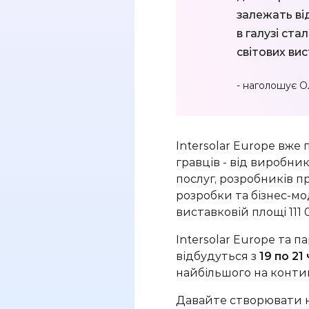
залежать від
в галузі ста
світових ви
- наголошує О
Intersolar
Europe
в
же 
гравців - від виробник
послуг, розробників пр
розробки та бізнес-мод
виставковій площі 111
Intersolar
Europe
та па
відбудуться з
19 по 21
найбільшого на контин
Давайте створювати н