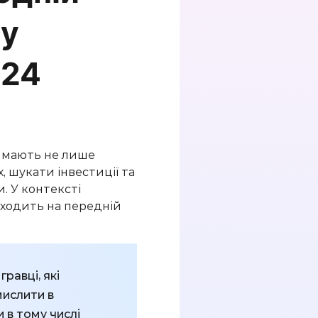
у
024
ії мають не лише
, шукати інвестиції та
. У контексті
иходить на передній
гравці, які
мислити в
 в тому числі