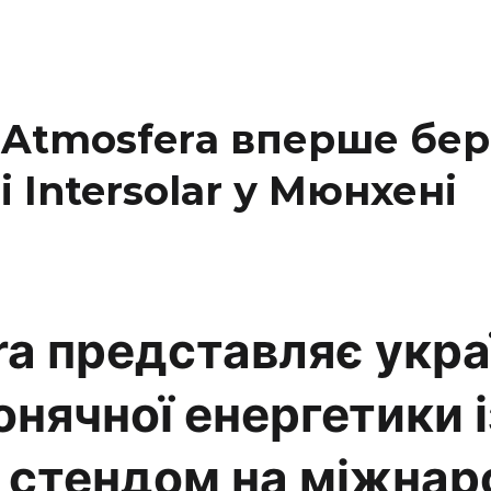
 Atmosfera вперше бер
і Intersolar у Мюнхені
ra
представляє укра
онячної енергетики і
 стендом на міжнар