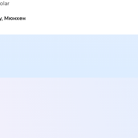
olar
Ми з радістю запропонуєм
наші варіанти вирішення
у, Мюнхен
Вашого питання