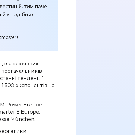
вестицій, тим паче
ій в подібних
tmosfera.
и для ключових
, постачальників
останні тенденції,
 1 500 експонентів на
EM-
Power
Europe
marter
E
Europe
,
esse
München
.
нергетики!