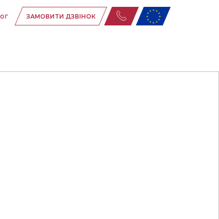
ог
ЗАМОВИТИ ДЗВІНОК
ня
ня
их