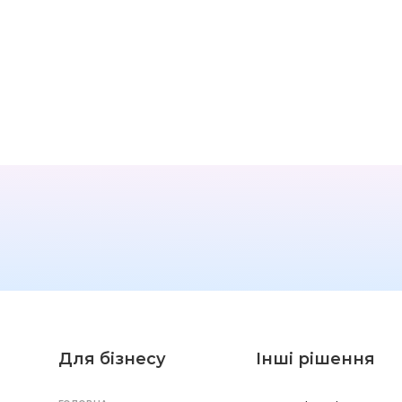
Ми з радістю запропонуєм
наші варіанти вирішення
Вашого питання
Для бізнесу
Інші рішення